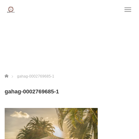
T
o
g
g
l
e
n
a
v
i
g
ホーム
gahag-0002769685-1
a
t
gahag-0002769685-1
i
o
n